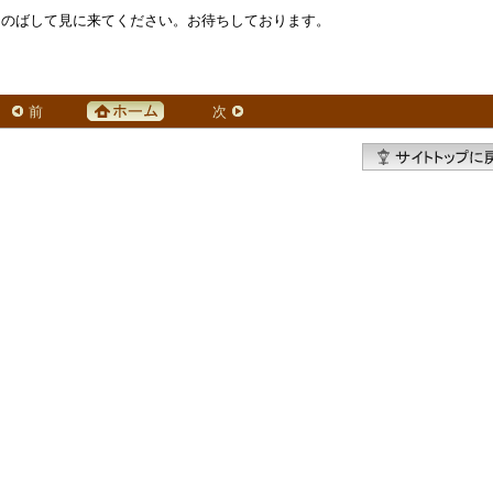
をのばして見に来てください。お待ちしております。
前
次