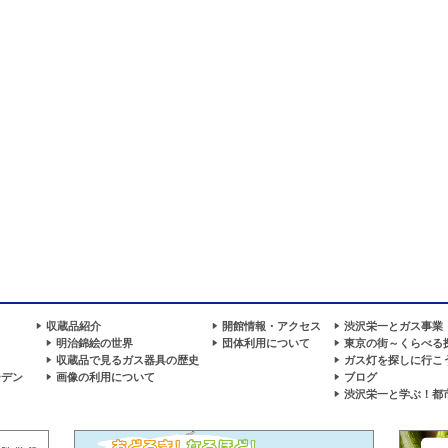
収蔵品紹介
開館情報・アクセス
渋沢栄一とガス事業
明治錦絵の世界
団体利用について
東京の街～くらべる
収蔵品で見るガス器具の歴史
ガス灯を探しに行こ
ーデン
画像の利用について
ブログ
渋沢栄一と学ぶ！都