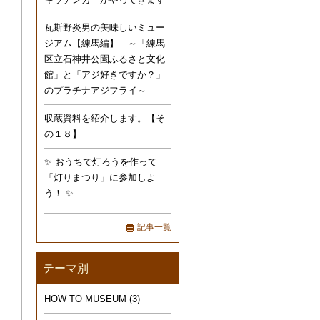
瓦斯野炎男の美味しいミュー
ジアム【練馬編】 ～「練馬
区立石神井公園ふるさと文化
館」と「アジ好きですか？」
のプラチナアジフライ～
収蔵資料を紹介します。【そ
の１８】
✨ おうちで灯ろうを作って
「灯りまつり」に参加しよ
う！ ✨
記事一覧
テーマ別
HOW TO MUSEUM
(3)