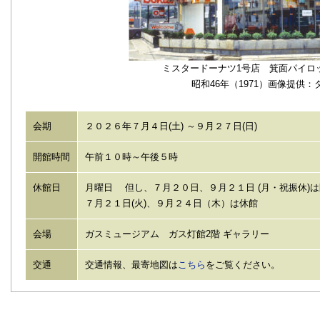
ミスタードーナツ1号店 箕面パイ
昭和46年（1971）画像提供：
会期
２０２６年７月４日(土) ～９月２７日(日)
開館時間
午前１０時～午後５時
休館日
月曜日 但し、７月２０日、９月２１日 (月・祝振休)
７月２１日(火)、９月２４日（木）は休館
会場
ガスミュージアム ガス灯館2階 ギャラリー
交通
交通情報、最寄地図は
こちら
をご覧ください。