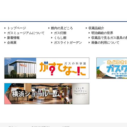
トップページ
館内の見どころ
収蔵品紹介
ガスミュージアムについて
ガス灯館
明治錦絵の世界
新着情報
くらし館
収蔵品で見るガス器具の
企画展
ガスライトガーデン
画像の利用について