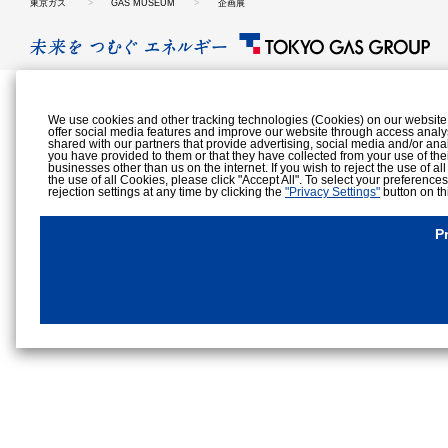
東京ガス
GAS MUSEUM
企画展
We use cookies and other tracking technologies (Cookies) on our website to
offer social media features and improve our website through access analy
shared with our partners that provide advertising, social media and/or ana
you have provided to them or that they have collected from your use of the
businesses other than us on the internet. If you wish to reject the use of al
the use of all Cookies, please click "Accept All". To select your preference
rejection settings at any time by clicking the
"Privacy Settings"
button on th
Cookies Details
Privacy Policy
P