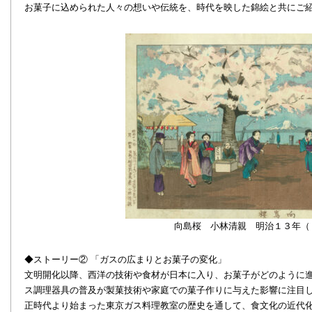
お菓子に込められた人々の想いや伝統を、時代を映した錦絵と共にご
向島桜 小林清親 明治１３年（
◆ストーリー② 「ガスの広まりとお菓子の変化」
文明開化以降、西洋の技術や食材が日本に入り、お菓子がどのように
ス調理器具の普及が製菓技術や家庭での菓子作りに与えた影響に注目
正時代より始まった東京ガス料理教室の歴史を通して、食文化の近代