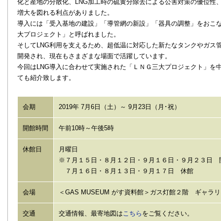
化と産地の分散化、LNG加工時の硫黄分除去による公害対策の優位性
増大を図れる利点がありました。
導入には「受入基地の建設」「導管網の新設」「器具の調整」をおこ
大プロジェクト」と呼ばれました。
そしてLNG利用を支えるため、超低温に対応した新たなタンクやガス
開発され、現在もさまざまな場面で活躍しています。
今回はLNG導入に合わせて実施された「ＬＮＧ三大プロジェクト」を
ても紹介致します。
会期
2019年 7月6日（土）～ 9月23日（月･祝）
開館時間
午前10時～午後5時
休館日
月曜日
※７月１５日・８月１２日・９月１６日・９月２３日 
７月１６日・８月１３日・９月１７日 休館
会場
＜GAS MUSEUM がす資料館＞ガス灯館２階 ギャラ
交通
交通情報、最寄地図は
こちら
をご覧ください。