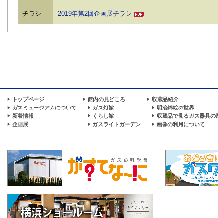
チラシ
2019年第2回企画展チラシ
トップページ
館内の見どころ
収蔵品紹介
ガスミュージアムについて
ガス灯館
明治錦絵の世界
新着情報
くらし館
収蔵品で見るガス器具の
企画展
ガスライトガーデン
画像の利用について