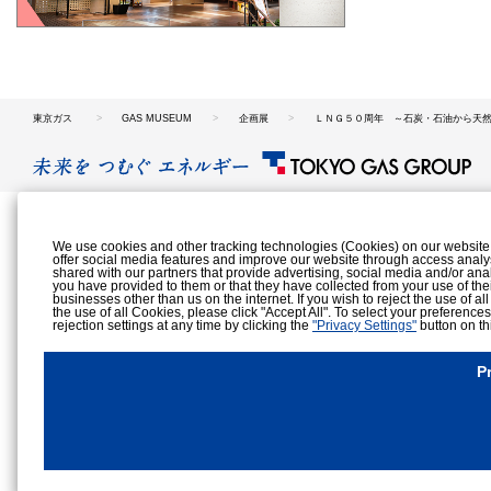
東京ガス
GAS MUSEUM
企画展
ＬＮＧ５０周年 ～石炭・石油から天
We use cookies and other tracking technologies (Cookies) on our website to
offer social media features and improve our website through access analy
shared with our partners that provide advertising, social media and/or ana
you have provided to them or that they have collected from your use of the
businesses other than us on the internet. If you wish to reject the use of al
the use of all Cookies, please click "Accept All". To select your preference
rejection settings at any time by clicking the
"Privacy Settings"
button on th
Cookies Details
Privacy Policy
P