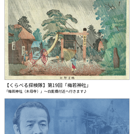
【くらべる探検隊】第19回「梅若神社」
「梅若神社（木母寺）」～白髭橋付近へ行きます♪