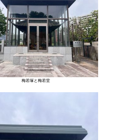
梅若塚と梅若堂