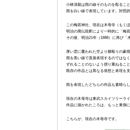
小林清親は雨の線そのものを彫るこ
雨を白い線で表現しています。対照
この梅若神社、現在は木母寺（もく
明治の廃仏毀釈により一時的に「梅
その後、明治21年（1888）に再び
厚い雲に覆われた空より横殴りの豪
雨を黒い線で直接表現するのではな
ずれることのないよう摺り重ねるこ
既存の作品とは異なる発想と表現を
雨を表現したどちらの作品も素晴らし
現在の木母寺は東武スカイツリーライ
作品に描かれたころは、もっと東側
こちらが、現在の木母寺です。