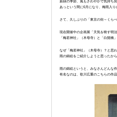
新緑の季節、風もさわやかで気持ち
あっという間に6月になり、梅雨入り
さて、久しぶりの「東京の街～くら
現在開催中の企画展「天気を映す明
「梅若神社」（木母寺）と「白髭橋
なぜ「梅若神社」（木母寺）？と思
雨の錦絵をご紹介しようと思ったか
雨の錦絵というと、みなさんどんな
有名なのは、歌川広重のこちらの作