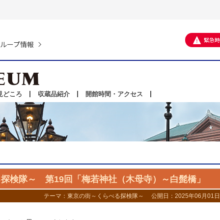
緊急時
ループ情報
見どころ
収蔵品紹介
開館時間・アクセス
探検隊～ 第19回「梅若神社（木母寺）～白髭橋」
テーマ：
東京の街～くらべる探検隊～
公開日：2025年06月01日