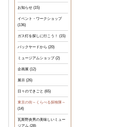
お知らせ
(15)
イベント・ワークショップ
(136)
ガス灯を探しに行こう！
(15)
バックヤードから
(20)
ミュージアムショップ
(2)
企画展
(12)
展示
(26)
日々のできごと
(65)
東京の街～くらべる探検隊～
(14)
瓦斯野炎男の美味しいミュー
ジアム
(28)