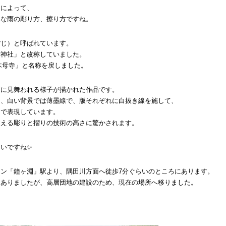
とによって、
的な雨の彫り方、擦り方ですね。
ぼじ）と呼ばれています。
若神社」と改称していました。
「木母寺」と名称を戻しました。
雨に見舞われる様子が描かれた作品です。
く、白い背景では薄墨線で、版それぞれに白抜き線を施して、
とで表現しています。
支える彫りと摺りの技術の高さに驚かされます。
いですね✨
ン「鐘ヶ淵」駅より、隅田川方面へ徒歩7分ぐらいのところにあります。
にありましたが、高層団地の建設のため、現在の場所へ移りました。