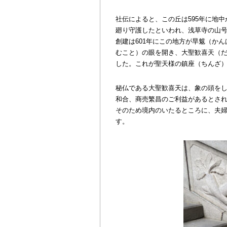
社伝によると、この丘は595年に地
廻り守護したといわれ、浅草寺の山
創建は601年にこの地方が旱魃（か
むこと）の眼を開き、大聖歓喜天（
した。これが聖天様の鎮座（ちんざ
秘仏である大聖歓喜天は、象の頭を
和合、商売繁昌のご利益があるとさ
そのため境内のいたるところに、夫
す。