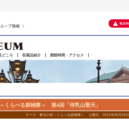
緊急時
ループ情報
見どころ
収蔵品紹介
開館時間・アクセス
～くらべる探検隊～ 第4回「待乳山聖天」
テーマ：
東京の街～くらべる探検隊～
公開日：2021年06月29日