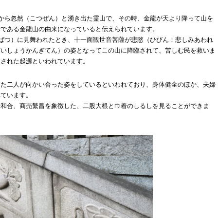
中から忽然（こつぜん）と湧き出た霊山で、その時、金龍が天より降って山を
号である金龍山の由来になっていると伝えられています。
んばつ）に見舞われたとき、十一面観世音菩薩が悲愍（ひびん：悲しみあわれ
だいしょうかんぎてん）の姿となってこの山に降臨されて、苦しむ民を救いま
）された起源といわれています。
した二人が向かい合った姿をしているといわれており、身体健全のほか、夫婦
れています。
婦和合、商売繁昌を象徴した、二股大根と巾着のしるしを見ることができま