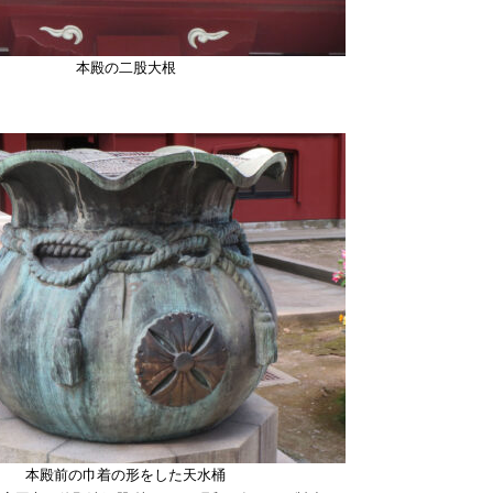
本殿の二股大根
本殿前の巾着の形をした天水桶