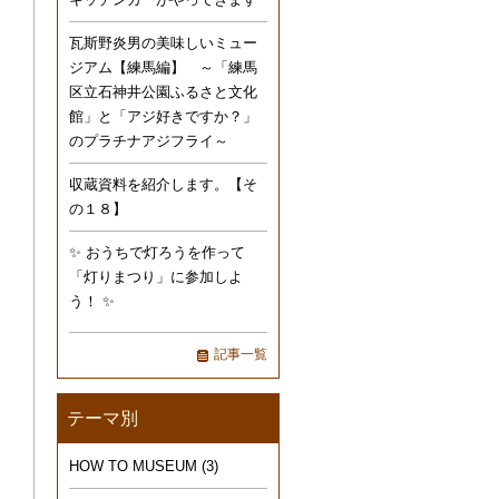
瓦斯野炎男の美味しいミュー
ジアム【練馬編】 ～「練馬
区立石神井公園ふるさと文化
館」と「アジ好きですか？」
のプラチナアジフライ～
収蔵資料を紹介します。【そ
の１８】
✨ おうちで灯ろうを作って
「灯りまつり」に参加しよ
う！ ✨
記事一覧
テーマ別
HOW TO MUSEUM
(3)