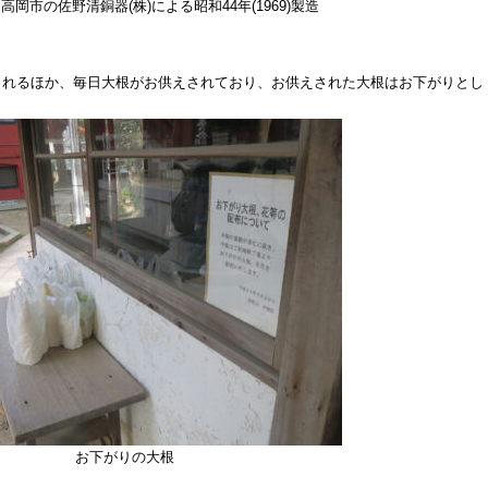
高岡市の佐野清銅器(株)による昭和44年(1969)製造
されるほか、毎日大根がお供えされており、お供えされた大根はお下がりとし
お下がりの大根