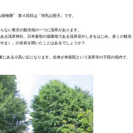
る探検隊” 第４回目は「待乳山聖天」です。
わらない東京の観光地の一つに浅草があります。
である浅草神社、日本最初の遊園地である浅草花やしきをはじめ、多くの観光
ちやま）」の名前を聞いたことはあるでしょうか？
北東にある小高い丘になります。全体が本龍院という浅草寺の子院の境内で、