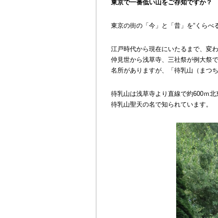
東京で一番低い山をご存知ですか？
東京の街の「今」と「昔」を“くらべ
江戸時代から現在にいたるまで、変
仲見世から浅草寺、三社祭が例大祭
名所がありますが、「待乳山（まつ
待乳山は浅草寺より直線で約600ｍ
待乳山聖天の名で知られています。