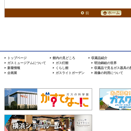
前
トップページ
館内の見どころ
収蔵品紹介
ガスミュージアムについて
ガス灯館
明治錦絵の世界
新着情報
くらし館
収蔵品で見るガス器具の
企画展
ガスライトガーデン
画像の利用について