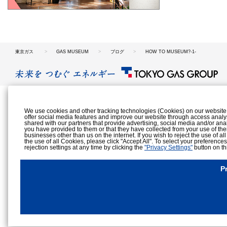
東京ガス
GAS MUSEUM
ブログ
HOW TO MUSEUM?-1-
We use cookies and other tracking technologies (Cookies) on our website to
offer social media features and improve our website through access analy
shared with our partners that provide advertising, social media and/or ana
you have provided to them or that they have collected from your use of the
businesses other than us on the internet. If you wish to reject the use of al
the use of all Cookies, please click "Accept All". To select your preference
rejection settings at any time by clicking the
"Privacy Settings"
button on th
Cookies Details
Privacy Policy
P