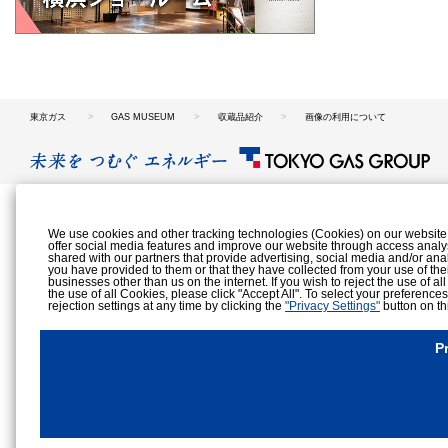
東京ガス
GAS MUSEUM
収蔵品紹介
画像の利用について
We use cookies and other tracking technologies (Cookies) on our website to
offer social media features and improve our website through access analy
shared with our partners that provide advertising, social media and/or ana
you have provided to them or that they have collected from your use of the
businesses other than us on the internet. If you wish to reject the use of al
the use of all Cookies, please click "Accept All". To select your preference
rejection settings at any time by clicking the
"Privacy Settings"
button on th
Cookies Details
Privacy Policy
P