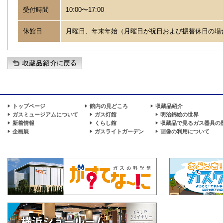
受付時間
10:00〜17:00
休館日
月曜日、年末年始（月曜日が祝日および振替休日の場
トップページ
館内の見どころ
収蔵品紹介
ガスミュージアムについて
ガス灯館
明治錦絵の世界
新着情報
くらし館
収蔵品で見るガス器具の
企画展
ガスライトガーデン
画像の利用について