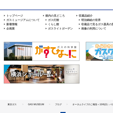
トップページ
館内の見どころ
収蔵品紹介
ガスミュージアムについて
ガス灯館
明治錦絵の世界
新着情報
くらし館
収蔵品で見るガス器具の
企画展
ガスライトガーデン
画像の利用について
東京ガス
GAS MUSEUM
ブログ
オータムライブのご報告＜10/6(日）