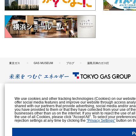
東京ガス
GAS MUSEUM
ブログ
湯島天神のガス灯
We use cookies and other tracking technologies (Cookies) on our website to
offer social media features and improve our website through access analy
shared with our partners that provide advertising, social media and/or ana
you have provided to them or that they have collected from your use of the
businesses other than us on the internet. If you wish to reject the use of al
the use of all Cookies, please click "Accept All". To select your preference
rejection settings at any time by clicking the
"Privacy Settings"
button on th
Cookies Details
Privacy Policy
P