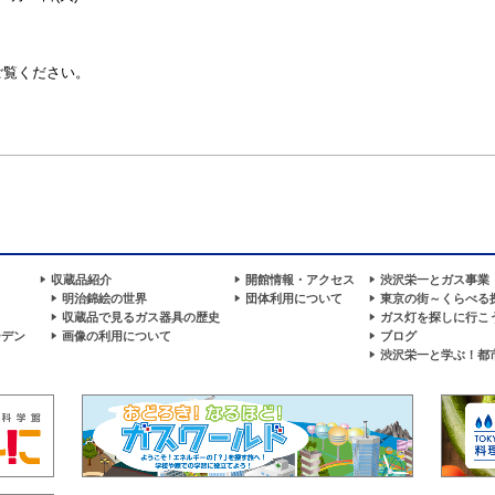
ご覧ください。
収蔵品紹介
開館情報・アクセス
渋沢栄一とガス事業
明治錦絵の世界
団体利用について
東京の街～くらべる
収蔵品で見るガス器具の歴史
ガス灯を探しに行こ
ーデン
画像の利用について
ブログ
渋沢栄一と学ぶ！都