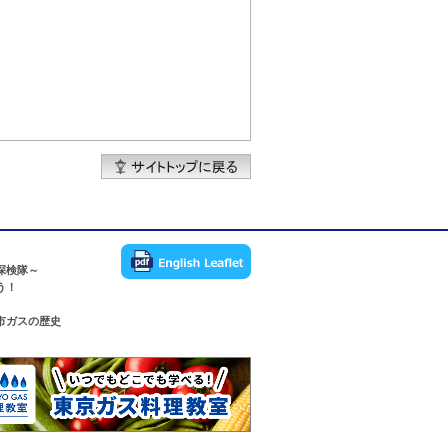
探検隊～
う！
市ガスの歴史