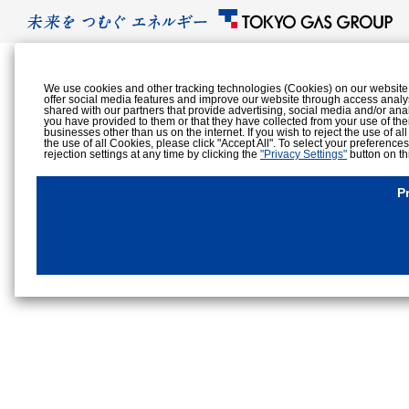
We use cookies and other tracking technologies (Cookies) on our website to
offer social media features and improve our website through access analy
shared with our partners that provide advertising, social media and/or ana
you have provided to them or that they have collected from your use of the
businesses other than us on the internet. If you wish to reject the use of al
the use of all Cookies, please click "Accept All". To select your preference
rejection settings at any time by clicking the
"Privacy Settings"
button on th
Cookies Details
Privacy Policy
P