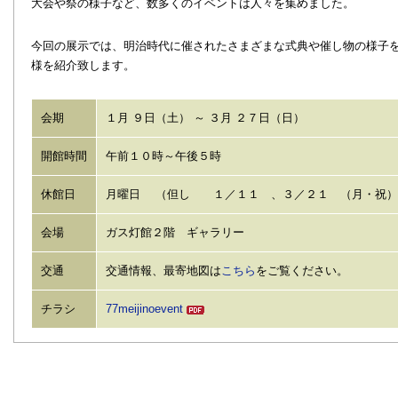
大会や祭の様子など、数多くのイベントは人々を集めました。
今回の展示では、明治時代に催されたさまざまな式典や催し物の様子
様を紹介致します。
会期
１月 ９日（土） ～ ３月 ２７日（日）
開館時間
午前１０時～午後５時
休館日
月曜日 （但し １／１１ 、３／２１ （月・祝） 
会場
ガス灯館２階 ギャラリー
交通
交通情報、最寄地図は
こちら
をご覧ください。
チラシ
77meijinoevent