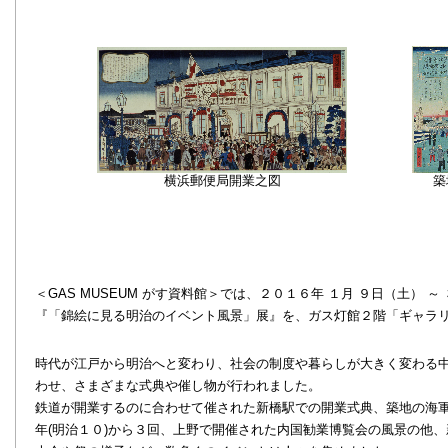
築
横浜郵便局開業之図
＜GAS MUSEUM がす資料館＞では、２０１６年 １月 ９日（土） 
『「錦絵に見る明治のイベント風景」展』を、ガス灯館２階「ギャラ
時代が江戸から明治へと変わり、社会の制度や暮らしが大きく変わる
わせ、さまざまな式典や催し物が行われました。
鉄道が開業するのに合わせて催された新橋駅での開業式典、築地の海
年(明治１０)から３回、上野で開催された内国勧業博覧会の風景の他