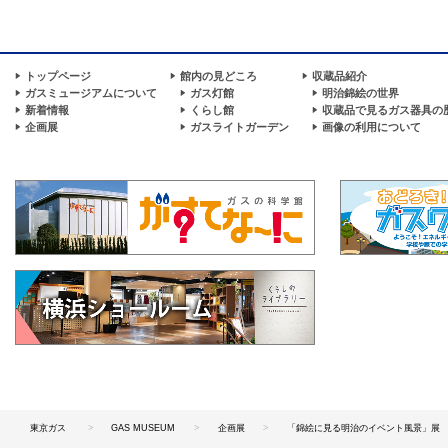
トップページ
館内の見どころ
収蔵品紹介
ガスミュージアムについて
ガス灯館
明治錦絵の世界
新着情報
くらし館
収蔵品で見るガス器具の
企画展
ガスライトガーデン
画像の利用について
東京ガス
GAS MUSEUM
企画展
「錦絵に見る明治のイベント風景」展