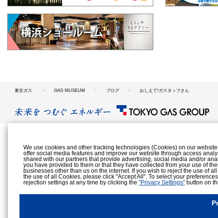
東京ガス
GAS MUSEUM
ブログ
おしえて!ガスタッフさん
We use cookies and other tracking technologies (Cookies) on our website to
offer social media features and improve our website through access analy
shared with our partners that provide advertising, social media and/or ana
you have provided to them or that they have collected from your use of the
businesses other than us on the internet. If you wish to reject the use of al
the use of all Cookies, please click "Accept All". To select your preference
rejection settings at any time by clicking the
"Privacy Settings"
button on th
Cookies Details
Privacy Policy
P