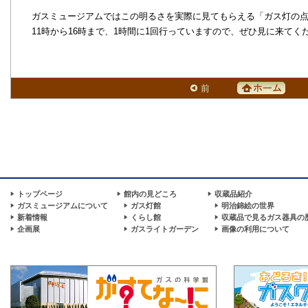
ガスミュージアムではこの明るさを実際に見てもらえる「ガス灯の
11時から16時まで、1時間に1回行っていますので、ぜひ見に来てく
前
トップページ
館内の見どころ
収蔵品紹介
ガスミュージアムについて
ガス灯館
明治錦絵の世界
新着情報
くらし館
収蔵品で見るガス器具の
企画展
ガスライトガーデン
画像の利用について