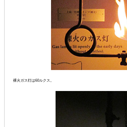
裸火ガス灯は60ルクス。