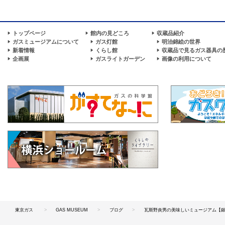
トップページ
館内の見どころ
収蔵品紹介
ガスミュージアムについて
ガス灯館
明治錦絵の世界
新着情報
くらし館
収蔵品で見るガス器具の
企画展
ガスライトガーデン
画像の利用について
東京ガス
GAS MUSEUM
ブログ
瓦斯野炎男の美味しいミュージアム【