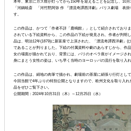
本年、東京にガス燈が灯ってから150年を迎えることを記念し、10月
「河鍋暁斎 「河竹黙阿弥 作 『漂流奇譚西洋劇』パリス劇場 表掛
す。
この作品は、かつて「作者不詳「鹿鳴館」」として紹介されており
されている下絵資料から、この作品の下絵が発見され、作者が判明
品は、明治12年(1879)に新富座で上演された、「漂流奇譚西洋劇」
であることが判りました。下絵の付属資料や劇のあらすじから、作
女の場面が描かれており、背景には、パリのオペラ座がイメージさ
身にまとう女性の姿は、いち早く当時のヨーロッパの流行を取り入
この作品は、絹地の肉筆で描かれ、劇場前の茶屋に絹張り行灯とし
今回当館で4年ぶりの特別公開となりますので、欧州文化を取り入れ
品をぜひご覧下さい。
公開期間：2024年10月31日（木）～12月25日（水）