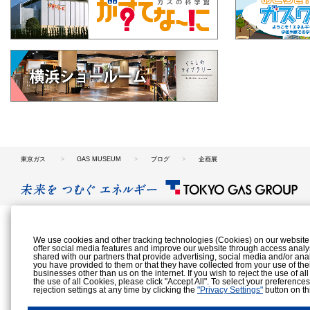
東京ガス
GAS MUSEUM
ブログ
企画展
We use cookies and other tracking technologies (Cookies) on our website to
offer social media features and improve our website through access analy
shared with our partners that provide advertising, social media and/or ana
you have provided to them or that they have collected from your use of the
businesses other than us on the internet. If you wish to reject the use of al
the use of all Cookies, please click "Accept All". To select your preference
rejection settings at any time by clicking the
"Privacy Settings"
button on th
Cookies Details