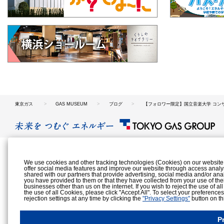
東京ガス
GAS MUSEUM
ブログ
【フォロワー限定】国立音楽大学 コン
We use cookies and other tracking technologies (Cookies) on our website to
offer social media features and improve our website through access analy
shared with our partners that provide advertising, social media and/or ana
you have provided to them or that they have collected from your use of the
businesses other than us on the internet. If you wish to reject the use of al
the use of all Cookies, please click "Accept All". To select your preference
rejection settings at any time by clicking the
"Privacy Settings"
button on th
Cookies Details
Privacy Policy
P