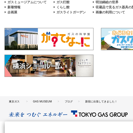
ガスミュージアムについて
ガス灯館
明治錦絵の世界
新着情報
くらし館
収蔵品で見るガス器具の
企画展
ガスライトガーデン
画像の利用について
東京ガス
GAS MUSEUM
ブログ
新宿に出張してきました！