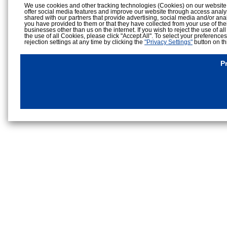
We use cookies and other tracking technologies (Cookies) on our website to
offer social media features and improve our website through access analy
shared with our partners that provide advertising, social media and/or ana
you have provided to them or that they have collected from your use of the
businesses other than us on the internet. If you wish to reject the use of al
the use of all Cookies, please click "Accept All". To select your preference
rejection settings at any time by clicking the
"Privacy Settings"
button on th
Cookies Details
Privacy Policy
P