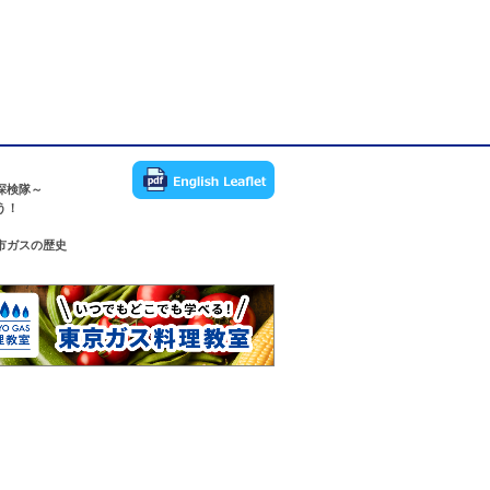
探検隊～
う！
市ガスの歴史