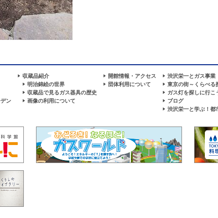
収蔵品紹介
開館情報・アクセス
渋沢栄一とガス事業
明治錦絵の世界
団体利用について
東京の街～くらべる
収蔵品で見るガス器具の歴史
ガス灯を探しに行こ
ーデン
画像の利用について
ブログ
渋沢栄一と学ぶ！都